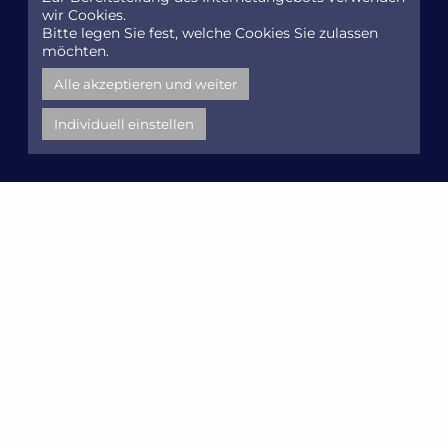
wir Cookies.
Bitte legen Sie fest, welche Cookies Sie zulassen
möchten.
Alle akzeptieren und weiter
Individuell einstellen
Engineering Made in Germany
Abluft- & Abgasreinigung